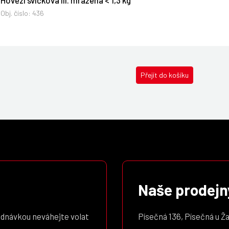
Hovězí svíčková III. mražená < 1,3 kg
Obj. číslo:
436
Přejít do košíku
Naše prodejn
ednávkou neváhejte volat
Písečná 136, Písečná u Ž