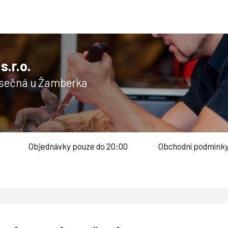
u účtu
.r.o.
Písečná u Žamberka
nuté heslo
Objednávky pouze do 20:00
Obchodní podmínk