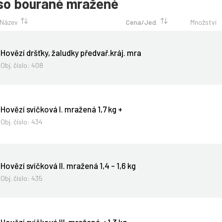
so bourané mražené
Název
Cena/Jed.
Množství
Hovězí dršťky, žaludky předvař.kráj. mra
Obj. číslo:
408
Hovězí svíčková I. mražená 1,7 kg +
Obj. číslo:
434
Hovězí svíčková II. mražená 1,4 - 1,6 kg
Obj. číslo:
435