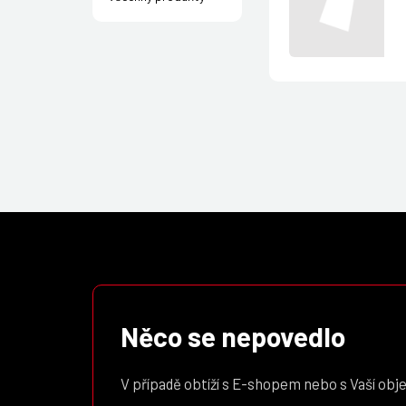
Něco se nepovedlo
V případě obtíží s E-shopem nebo s Vaší obj