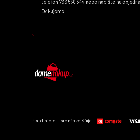
telefon 733 558 544 nebo napište na objedn
Děkujeme
DámeNákup.cz
Platební bránu pro nás zajišťuje