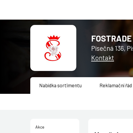
Zadejte údaje k Vašem
FOSTRADE s
Přihlásit
Písečná 136, 
Kontakt
Zapome
Nabídka sortimentu
Reklamační řád
Akce