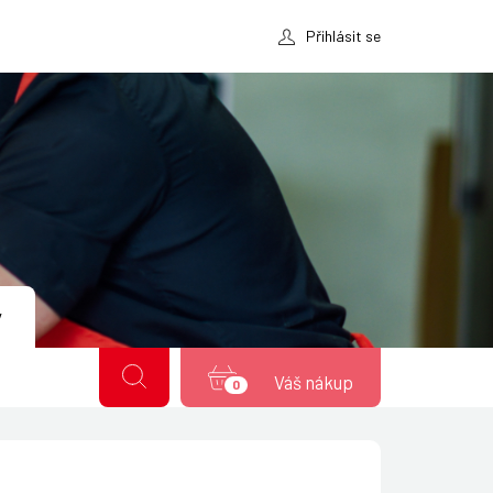
Přihlásit se
y
Váš nákup
0